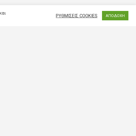
και
ΡΥΘΜΙΣΕΙΣ COOKIES
ΑΠΟΔΟΧΗ
ήσιμοι συνδέσμοι
 είναι το imathisi
οι χρήσης
λιτική απορρήτου
χνές Ερωτήσεις
tions & Consulting