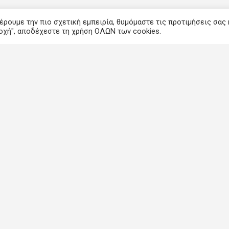
ρουμε την πιο σχετική εμπειρία, θυμόμαστε τις προτιμήσεις σας 
οχή", αποδέχεστε τη χρήση ΟΛΩΝ των cookies.
Χρ
Αρχική
Μαθήματα
Τι
Αναζήτηση εκπαιδευτικού
Όρ
Blog
Πο
Σύνδεση
Συ
Επικοινωνία
 imathisi.gr All Rights Reserved. Crafted with care by
Solvit I.T. Solu