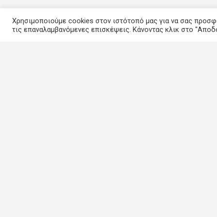
Χρησιμοποιούμε cookies στον ιστότοπό μας για να σας προσφέ
τις επαναλαμβανόμενες επισκέψεις. Κάνοντας κλικ στο "Αποδ
Ο Λογαριασμός μου
Πίνακας Ελέγχου
Η καταχώρηση μου
Λογαριασμός
© 2020 Copyright